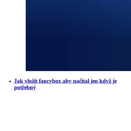
Jak vložit fancybox aby načítal jen když je
potřebný