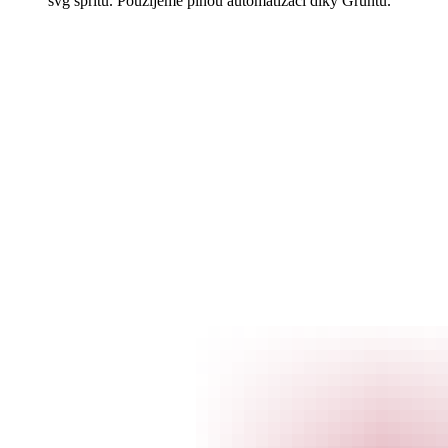
svg spritů. Použijeme plnou automatizaci díky Gruntu.