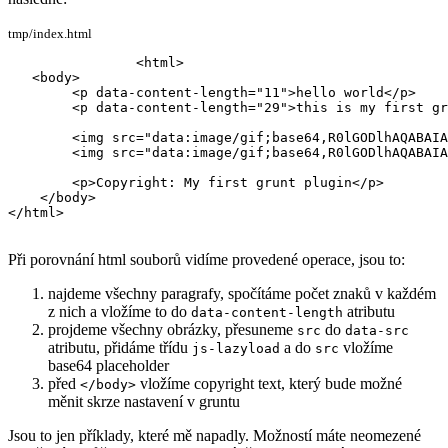
tmp/index.html
<html>

   <body>

        <p data-content-length="11">hello world</p>

        <p data-content-length="29">this is my first gr
        <img src="data:image/gif;base64,R0lGODlhAQABAIA
        <img src="data:image/gif;base64,R0lGODlhAQABAIA
        <p>Copyright: My first grunt plugin</p>

    </body>

</html>
Při porovnání html souborů vidíme provedené operace, jsou to:
najdeme všechny paragrafy, spočítáme počet znaků v každém
z nich a vložíme to do
atributu
data-content-length
projdeme všechny obrázky, přesuneme
do
src
data-src
atributu, přidáme třídu
a do
vložíme
js-lazyload
src
base64 placeholder
před
vložíme copyright text, který bude možné
</body>
měnit skrze nastavení v gruntu
Jsou to jen příklady, které mě napadly. Možností máte neomezené