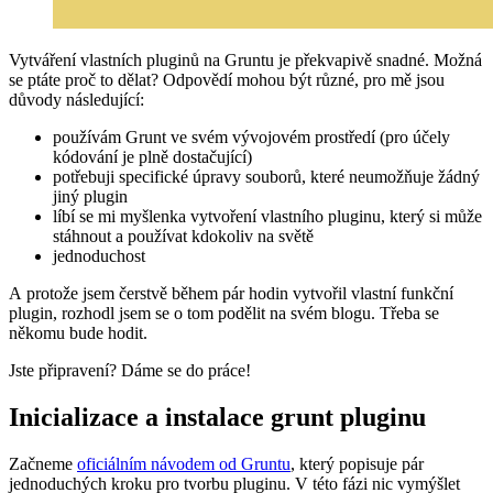
Vytváření vlastních pluginů na Gruntu je překvapivě snadné. Možná
se ptáte proč to dělat? Odpovědí mohou být různé, pro mě jsou
důvody následující:
používám Grunt ve svém vývojovém prostředí (pro účely
kódování je plně dostačující)
potřebuji specifické úpravy souborů, které neumožňuje žádný
jiný plugin
líbí se mi myšlenka vytvoření vlastního pluginu, který si může
stáhnout a používat kdokoliv na světě
jednoduchost
A protože jsem čerstvě během pár hodin vytvořil vlastní funkční
plugin, rozhodl jsem se o tom podělit na svém blogu. Třeba se
někomu bude hodit.
Jste připravení? Dáme se do práce!
Inicializace a instalace grunt pluginu
Začneme
oficiálním návodem od Gruntu
, který popisuje pár
jednoduchých kroku pro tvorbu pluginu. V této fázi nic vymýšlet