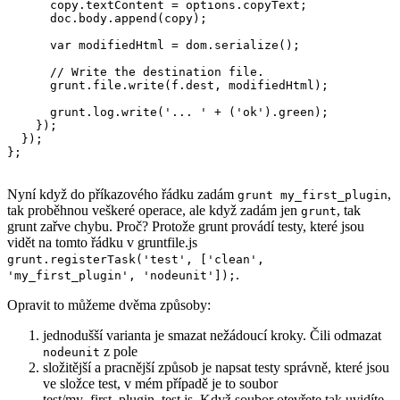
      copy.textContent = options.copyText;

      doc.body.append(copy);

      var modifiedHtml = dom.serialize();

      // Write the destination file.

      grunt.file.write(f.dest, modifiedHtml);

      grunt.log.write('... ' + ('ok').green);

    });

  });

};
Nyní když do příkazového řádku zadám
,
grunt my_first_plugin
tak proběhnou veškeré operace, ale když zadám jen
, tak
grunt
grunt zařve chybu. Proč? Protože grunt provádí testy, které jsou
vidět na tomto řádku v gruntfile.js
grunt.registerTask('test', ['clean',
.
'my_first_plugin', 'nodeunit']);
Opravit to můžeme dvěma způsoby:
jednodušší varianta je smazat nežádoucí kroky. Čili odmazat
z pole
nodeunit
složitější a pracnější způsob je napsat testy správně, které jsou
ve složce test, v mém případě je to soubor
test/my_first_plugin_test.js. Když soubor otevřete tak uvidíte,