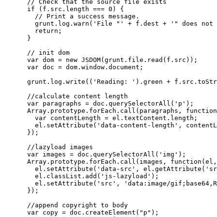
      // Check that the source file exists

      if (f.src.length === 0) {

        // Print a success message.

        grunt.log.warn('File "' + f.dest + '" does not 
        return;

      }

      // init dom

      var dom = new JSDOM(grunt.file.read(f.src));

      var doc = dom.window.document;

      grunt.log.write(('Reading: ').green + f.src.toStr
      //calculate content length

      var paragraphs = doc.querySelectorAll('p');

      Array.prototype.forEach.call(paragraphs, function
        var contentLength = el.textContent.length;

        el.setAttribute('data-content-length', contentL
      });

      //lazyload images

      var images = doc.querySelectorAll('img');

      Array.prototype.forEach.call(images, function(el,
        el.setAttribute('data-src', el.getAttribute('sr
        el.classList.add('js-lazyload');

        el.setAttribute('src', 'data:image/gif;base64,R
      });

      //append copyright to body

      var copy = doc.createElement("p");
