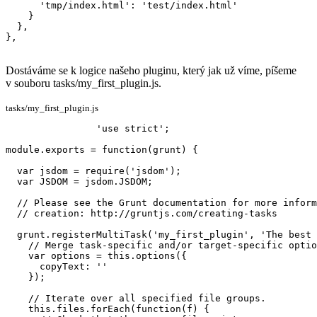
      'tmp/index.html': 'test/index.html'

    }

  },

},
Dostáváme se k logice našeho pluginu, který jak už víme, píšeme
v souboru tasks/my_first_plugin.js.
tasks/my_first_plugin.js
'use strict';

module.exports = function(grunt) {

  var jsdom = require('jsdom');

  var JSDOM = jsdom.JSDOM;

  // Please see the Grunt documentation for more inform
  // creation: http://gruntjs.com/creating-tasks

  grunt.registerMultiTask('my_first_plugin', 'The best 
    // Merge task-specific and/or target-specific optio
    var options = this.options({

      copyText: ''

    });

    // Iterate over all specified file groups.

    this.files.forEach(function(f) {
