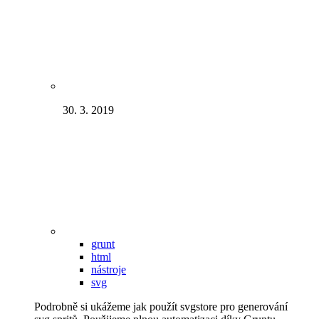
30. 3. 2019
grunt
html
nástroje
svg
Podrobně si ukážeme jak použít svgstore pro generování