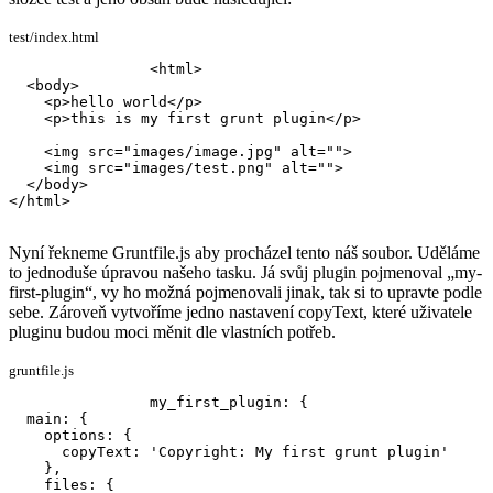
test/index.html
<html>

  <body>

    <p>hello world</p>

    <p>this is my first grunt plugin</p>

    <img src="images/image.jpg" alt="">

    <img src="images/test.png" alt="">

  </body>

</html>
Nyní řekneme Gruntfile.js aby procházel tento náš soubor. Uděláme
to jednoduše úpravou našeho tasku. Já svůj plugin pojmenoval „my-
first-plugin“, vy ho možná pojmenovali jinak, tak si to upravte podle
sebe. Zároveň vytvoříme jedno nastavení copyText, které uživatele
pluginu budou moci měnit dle vlastních potřeb.
gruntfile.js
my_first_plugin: {

  main: {

    options: {

      copyText: 'Copyright: My first grunt plugin'

    },

    files: {
