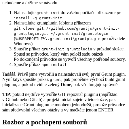
nebudeme a držíme se návodu.
Nainstalujte
do vašeho počítače příkazem
grunt-init
npm
install -g grunt-init
Nainstalujte gruntplugin šablonu příkazem
git clone git://github.com/gruntjs/grunt-init-
gruntplugin.git ~/.grunt-init/gruntplugin
(
pro uživatele
%USERPROFILE%\.grunt-init\gruntplugin
Windows)
Spusťte příkaz
v prázdné složce.
grunt-init gruntplugin
Spustí se průvodce, který vám položí sadu otázek.
Po dokončení průvodce se vytvoří všechny potřebné soubory.
Spusťte příkaz
npm install
Tadááá. Právě jsme vytvořili a nainstalovali svůj první Grunt plugin.
Nyní když spustíte příkaz
, pak proběhne výchozí build grunt
grunt
pluginu, a pokud uvidíte zelený
Done
, pak vše funguje správně.
TIP
: pokud nejdříve vytvoříte GIT repozitař pluginu (například
v Github nebo Gitlab) a projekt inicializujete v této složce, pak
inicializace Grunt pluginu je mnohem jednodušší, protože průvodce
sám předvyplní všechny otázky a vy mačkáte jenom ENTER.
Rozbor a pochopení souborů