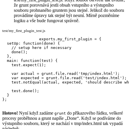
že grunt porovnává jestli obsah vstupního a výstupního
souboru prohnaného gruntem jsou stejné. Jelikož do souboru
provádíme úpravy tak stejné být nesmí. Mírně pozměníme
logiku a vše bude fungovat správně.
test/my_first_plugin_test.js
exports.my_first_plugin = {

  setUp: function(done) {

    // setup here if necessary

    done();

  },

  main: function(test) {

    test.expect(1);

    var actual = grunt.file.read('tmp/index.html');

    var expected = grunt.file.read('test/index.html');

    test.notEqual(actual, expected, 'should describe wh
    test.done();

  }

};
Hotovo!
Nyní když zadáme
do příkazového řádku, veškeré
grunt
procesy proběhnou a grunt napíše „Done“. Když se podíváme do
výstupního souboru, který se nachází v tmp/index.html tak vypadá
následně: