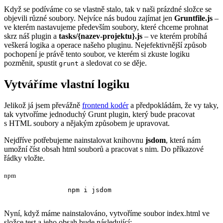
Když se podíváme co se vlastně stalo, tak v naši prázdné složce se
objevili různé soubory. Nejvíce nás budou zajímat jen
Gruntfile.js
–
ve kterém nastavujeme především soubory, které chceme prohnat
skrz náš plugin a
tasks/{nazev-projektu}.js
– ve kterém probíhá
veškerá logika a operace našeho pluginu. Nejefektivnější způsob
pochopení je právě tento soubor, ve kterém si zkuste logiku
pozměnit, spustit
a sledovat co se děje.
grunt
Vytváříme vlastní logiku
Jelikož já jsem převážně
frontend kodér
a předpokládám, že vy taky,
tak vytvoříme jednoduchý Grunt plugin, který bude pracovat
s HTML soubory a nějakým způsobem je upravovat.
Nejdříve potřebujeme nainstalovat knihovnu
jsdom
, která nám
umožní číst obsah html souborů a pracovat s nim. Do příkazové
řádky vložte.
npm
npm i jsdom
Nyní, když máme nainstalováno, vytvoříme soubor index.html ve
složce test a jeho obsah bude následující: