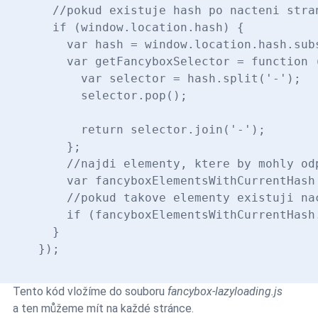
  //pokud existuje hash po nacteni stran
  if (window.location.hash) {

    var hash = window.location.hash.subs
    var getFancyboxSelector = function (
      var selector = hash.split('-');

      selector.pop();

      return selector.join('-');

    };

    //najdi elementy, ktere by mohly odp
    var fancyboxElementsWithCurrentHash
    //pokud takove elementy existuji na
    if (fancyboxElementsWithCurrentHash
  }

Tento kód vložíme do souboru
fancybox-lazyloading.js
a ten můžeme mít na každé stránce.