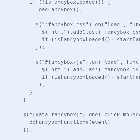
    if (!isFancyboxLoaded()) {

      loadFancybox();

      $("#fancybox-css").on("load", func
        $("html").addClass("fancybox-css
        if (isFancyboxLoaded()) startFan
      });

      $("#fancybox-js").on("load", funct
        $("html").addClass("fancybox-js-
        if (isFancyboxLoaded()) startFan
      });

    }

  }

  $("[data-fancybox]").one("click mousee
    doFancyboxFunctions(event);

  });
