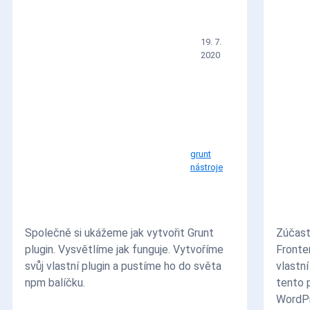
19. 7.
2020
grunt
nástroje
Společně si ukážeme jak vytvořit Grunt
Zúčast
plugin. Vysvětlíme jak funguje. Vytvoříme
Fronte
svůj vlastní plugin a pustíme ho do světa
vlastn
npm balíčku.
tento 
WordPr