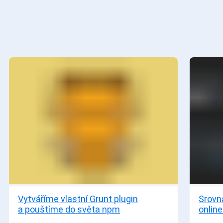
Vytváříme vlastní Grunt plugin
Srovn
a pouštíme do světa npm
online