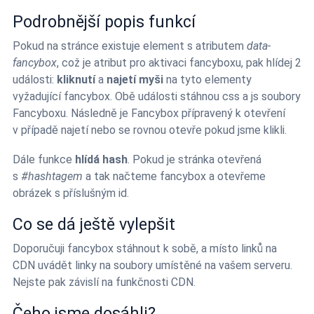
Podrobnější popis funkcí
Pokud na stránce existuje element s atributem
data-
fancybox
, což je atribut pro aktivaci fancyboxu, pak hlídej 2
události:
kliknutí
a
najetí myši
na tyto elementy
vyžadující fancybox. Obě události stáhnou css a js soubory
Fancyboxu. Následně je Fancybox přípravený k otevření
v případě najetí nebo se rovnou otevře pokud jsme klikli.
Dále funkce
hlídá hash
. Pokud je stránka otevřená
s
#hashtagem
a tak načteme fancybox a otevřeme
obrázek s příslušným id.
Co se dá ještě vylepšit
Doporučuji fancybox stáhnout k sobě, a místo linků na
CDN uvádět linky na soubory umístěné na vašem serveru.
Nejste pak závislí na funkčnosti CDN.
Čeho jsme dosáhli?