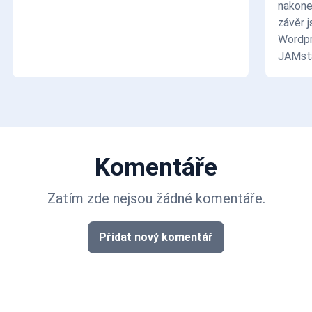
nakone
závěr j
Wordpr
JAMst
Komentáře
Zatím zde nejsou žádné komentáře.
Přidat nový komentář