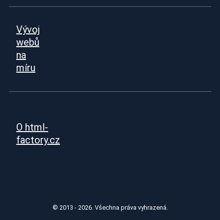
Další odkazy
Vývoj
webů
na
míru
O html-
factory.cz
© 2013 - 2026. Všechna práva vyhrazená.