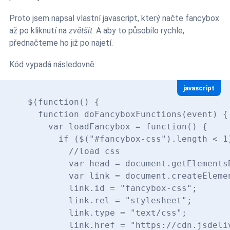
Proto jsem napsal vlastní javascript, který načte fancybox
až po kliknutí na
zvětšit
. A aby to působilo rychle,
přednačteme ho již po najetí.
Kód vypadá následovně:
javascript
$(function() {

  function doFancyboxFunctions(event) {

    var loadFancybox = function() {

      if ($("#fancybox-css").length < 1)
        //load css

        var head = document.getElementsB
        var link = document.createElemen
        link.id = "fancybox-css";

        link.rel = "stylesheet";

        link.type = "text/css";

        link.href = "https://cdn.jsdeli