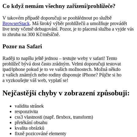
Co když nemám všechny zařízení/prohlížeče?
V takovém případě doporučuji se poohlédnout po službě
BrowserStack
. Má široký výběr prohlížečů a umožňuje provádět
live testy včetně debugování. Pozor, je to placená služba a vyjde vás
to zhruba na 300 Kč/měsíčně.
Pozor na Safari
Raději to napíšu ještě jednou – testujte weby v safari! Tento
prohlížeč bývá dost často zrádným. Velmi doporučuji testovat
ipad/iphone pokud je to ve vašich možnostech. Možná někdo
z vašich známých nebo rodiny disponuje iPhone? Půjčte si ho
a vyzkoušejte váš web, vyplatí se!
Nejčastější chyby v zobrazení způsobuji:
validita stránek
responzivita
css3 vlastnosti (např. flexbox, transform)
přetékání obsahu
kvalita obrázků
fixně pozicováné elementy