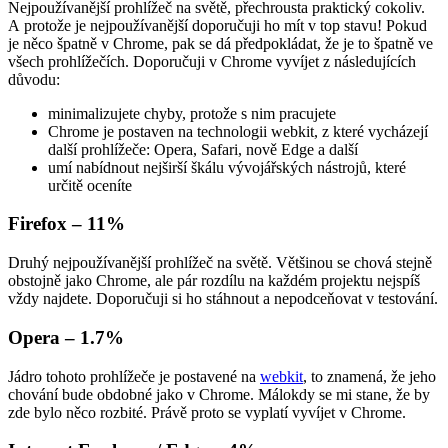
Nejpoužívanější prohlížeč na světě, přechrousta praktický cokoliv.
A protože je nejpoužívanější doporučuji ho mít v top stavu! Pokud
je něco špatně v Chrome, pak se dá předpokládat, že je to špatně ve
všech prohlížečích. Doporučuji v Chrome vyvíjet z následujících
důvodu:
minimalizujete chyby, protože s nim pracujete
Chrome je postaven na technologii webkit, z které vycházejí
další prohlížeče: Opera, Safari, nově Edge a další
umí nabídnout nejširší škálu vývojářských nástrojů, které
určitě oceníte
Firefox – 11%
Druhý nejpoužívanější prohlížeč na světě. Většinou se chová stejně
obstojně jako Chrome, ale pár rozdílu na každém projektu nejspíš
vždy najdete. Doporučuji si ho stáhnout a nepodceňovat v testování.
Opera – 1.7%
Jádro tohoto prohlížeče je postavené na
webkit
, to znamená, že jeho
chování bude obdobné jako v Chrome. Málokdy se mi stane, že by
zde bylo něco rozbité. Právě proto se vyplatí vyvíjet v Chrome.