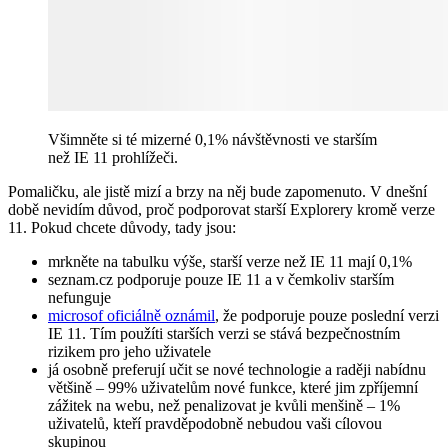
Všimněte si té mizerné 0,1% návštěvnosti ve starším
než IE 11 prohlížeči.
Pomaličku, ale jistě mizí a brzy na něj bude zapomenuto. V dnešní
době nevidím důvod, proč podporovat starší Explorery kromě verze
11. Pokud chcete důvody, tady jsou:
mrkněte na tabulku výše, starší verze než IE 11 mají 0,1%
seznam.cz podporuje pouze IE 11 a v čemkoliv starším
nefunguje
microsof oficiálně oznámil
, že podporuje pouze poslední verzi
IE 11. Tím použíti starších verzi se stává bezpečnostním
rizikem pro jeho uživatele
já osobně preferují učit se nové technologie a raději nabídnu
většině – 99% uživatelům nové funkce, které jim zpříjemní
zážitek na webu, než penalizovat je kvůli menšině – 1%
uživatelů, kteří pravděpodobně nebudou vaši cílovou
skupinou