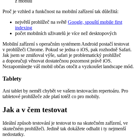
z mobilu
Proč je vzhled a funkčnost na mobilní zařízení tak důležitá:
největší prohlížeč na světě
Google, spouští mobile first
indexing
počet mobilních uživatelů je více než desktopových
Mobilní zařízení s operačním systémem Android postačí testovat
v prohlížeči Chrome. Pokud se jedna o iOS, pak rozhodně Safari.
Jak jsem se zmiňoval výše, safari je problematický prohlížeč
a doporučuji věnovat dostatečnou pozornost právě iOS.
Nezapomínejte váš mobil občas otočit a vyzkoušet landscape mód.
Tablety
Ani tablet by neměl chybět ve vašem testovacím repertoáru. Pro
tabletové prohlížeče zde platí totéž co pro mobily.
Jak a v čem testovat
Ideální způsob testování je testovat to na skutečném zařízení, ve
skutečném prohlížeči. Jedině tak dokážete odhalit i ty nejmenší
nedostatky.