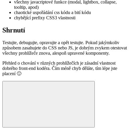
všechny javacriptové funkce (modal, lightbox, collapse,
tooltip, apod)
chaotické uspořádání css kódu a bití kódu
chybějící prefixy CSS3 vlastnosti
Shrnutí
Testujte, debugujte, opravujte a opět testujte. Pokud jakýmkoliv
způsobem zasahujete do CSS nebo JS, je dobrým zvykem otestovat
všechny prohlížeče znova, alespoň upravené komponenty.
Přehled o chování v různých prohlížečích je zásadní vlastnost
dobrého front-end kodéra. Čím méně chyb děláte, tím lépe jste
placení 🙂