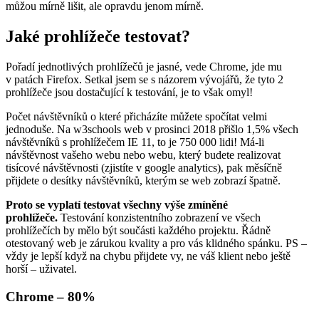
můžou mírně lišit, ale opravdu jenom mírně.
Jaké prohlížeče testovat?
Pořadí jednotlivých prohlížečů je jasné, vede Chrome, jde mu
v patách Firefox. Setkal jsem se s názorem vývojářů, že tyto 2
prohlížeče jsou dostačující k testování, je to však omyl!
Počet návštěvníků o které přicházíte můžete spočítat velmi
jednoduše. Na w3schools web v prosinci 2018 přišlo 1,5% všech
návštěvníků s prohlížečem IE 11, to je 750 000 lidi! Má-li
návštěvnost vašeho webu nebo webu, který budete realizovat
tisícové návštěvnosti (zjistíte v google analytics), pak měsíčně
přijdete o desítky návštěvníků, kterým se web zobrazí špatně.
Proto se vyplatí testovat všechny výše zmíněné
prohlížeče.
Testování konzistentního zobrazení ve všech
prohlížečích by mělo být součásti každého projektu. Řádně
otestovaný web je zárukou kvality a pro vás klidného spánku. PS –
vždy je lepší když na chybu přijdete vy, ne váš klient nebo ještě
horší – uživatel.
Chrome – 80%